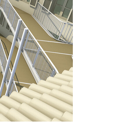
edificio
commerciale c.so
Molise
edificio residenziale
di Housing Sociale
edificio residenziale
"ex Ruspa Auto"
centro
polifunzionale
"Snos"
centro
commerciale "gli
Orsi"
villaggio media "ex