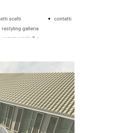
etti scelti
contatti
restyling galleria
commerciale "La
Scaglia"
social housing
Botticelli
parco commerciale
"Piazza Botticelli"
edificio residenziale
"Torino ToStay"
locale commerciale
"ex cinema Lux"